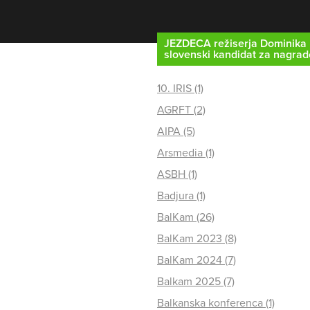
JEZDECA režiserja Dominika
slovenski kandidat za nagrad
10. IRIS (1)
AGRFT (2)
AIPA (5)
Arsmedia (1)
ASBH (1)
Badjura (1)
BalKam (26)
BalKam 2023 (8)
BalKam 2024 (7)
Balkam 2025 (7)
Balkanska konferenca (1)