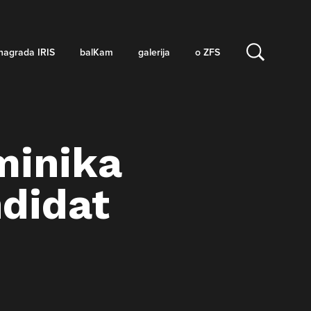
nagrada IRIS
balKam
galerija
o ZFS
minika
didat