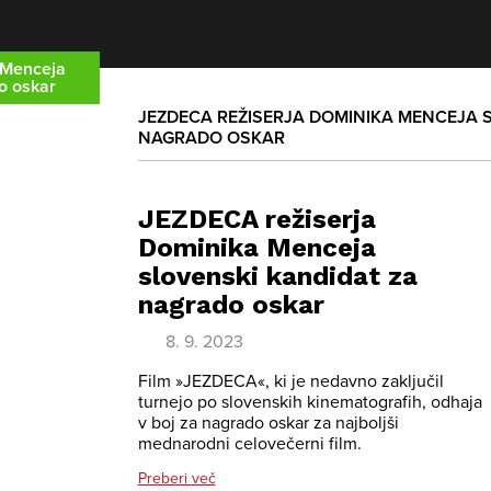
 Menceja
o oskar
JEZDECA REŽISERJA DOMINIKA MENCEJA 
NAGRADO OSKAR
JEZDECA režiserja
Dominika Menceja
slovenski kandidat za
nagrado oskar
8. 9. 2023
Film »JEZDECA«, ki je nedavno zaključil
turnejo po slovenskih kinematografih, odhaja
v boj za nagrado oskar za najboljši
mednarodni celovečerni film.
Preberi več