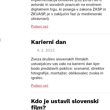
Implementacija Direktive (EU) 2019/790 o
avtorski in sorodnih pravicah na enotnem
digitalnem trgu, ki posega v zakona ZASP in
ZKUASP, je v zaključni fazi (v medresorski
obravnavi).
Preberi več
)
Karierni dan
6. 2. 2022
Zveza društev slovenskih filmskih
ustvarjalcev vas vabi na karierni dan kjer
bodo predstavili poklice: scenarist, direktor
fotografije, montažer, oblikovalec zvoka in
igralec.
Preberi več
Kdo je ustavil slovenski
film?