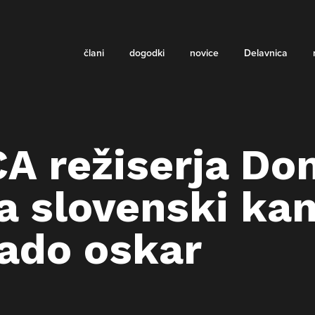
člani
dogodki
novice
Delavnica
A režiserja Do
a slovenski kan
rado oskar