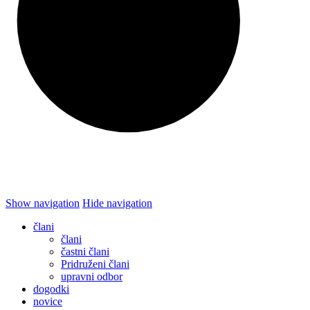
Show navigation
Hide navigation
člani
člani
častni člani
Pridruženi člani
upravni odbor
dogodki
novice