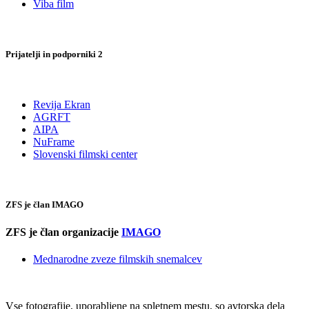
Viba film
Prijatelji in podporniki 2
Revija Ekran
AGRFT
AIPA
NuFrame
Slovenski filmski center
ZFS je član IMAGO
ZFS je član organizacije
IMAGO
Mednarodne zveze filmskih snemalcev
Vse fotografije, uporabljene na spletnem mestu, so avtorska dela