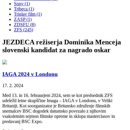
Sony (1)
Tribeca (1)
Triglav film (1)
ZASP (1)
ZDSFU (8)
ZFS (245)
JEZDECA režiserja Dominika Menceja
slovenski kandidat za nagrado oskar
IAGA 2024 v Londonu
17. 2. 2024
Med 13. in 16. febraurjem 2024, sem se kot predsednik ZFS
udeležil letne skupščine Imaga – IAGA v Londonu, v Veliki
Britaniji. Kot soorganizator je Britansko združenje filmskih
snemalcev BSC dogodek datumsko povezalo z njihovim
vsakoletnim sejmon filmske opreme in sklopa masterclasov in
predavanj BSC Expo.