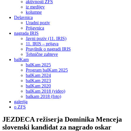
aktivnosti ZFS
iz medijev
kolumne
Delavnica
Uradni poziv
Prijavnica
nagrada IRIS
Javni poziv (11. IRIS)
11. IRIS – prijava
Pravilnik o nagradi IRIS
Tehnične zahteve
balKam
balKam 2025
Program balKam 2025
balKam 2024
balKam 2023
balKam 2020
balKam 2018 (video)
balkam 2018 (foto)
galerija
o ZFS
JEZDECA režiserja Dominika Menceja
slovenski kandidat za nagrado oskar