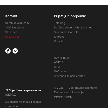
Kontakt
Prijatelji in podporniki
Kersnikova ulica 12
Teleking
1000 Ljubljana
Društvo slovenskih režiserjev
Slovenija
Slovenska kinoteka
info@zfs.si
Kinodvor
Viba film
Revija Ekran
AGRFT
AIPA
NuFrame
Slovenski filmski center
© 2026 | Vse pravice pridržane.
ZFS je član organizacije
Zasnova in oblikovanje:
IMAGO
GIGODESIGN
Mednarodne zveze filmskih
snemalcev