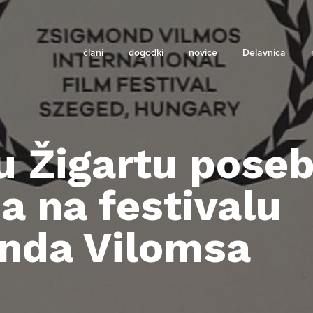
člani
dogodki
novice
Delavnica
u Žigartu pose
 na festivalu
nda Vilomsa