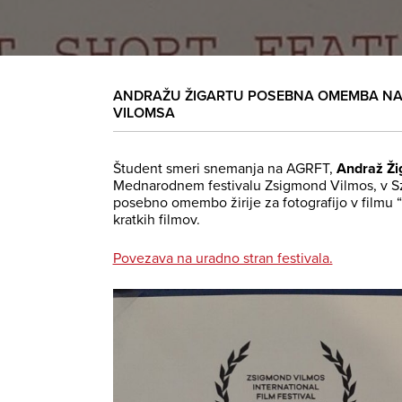
ANDRAŽU ŽIGARTU POSEBNA OMEMBA NA
VILOMSA
Študent smeri snemanja na AGRFT,
Andraž Ži
Mednarodnem festivalu Zsigmond Vilmos, v 
posebno omembo žirije za fotografijo v filmu “
kratkih filmov.
Povezava na uradno stran festivala.