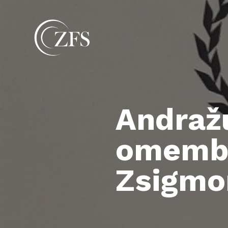
Andraž
omemba
Zsigmo