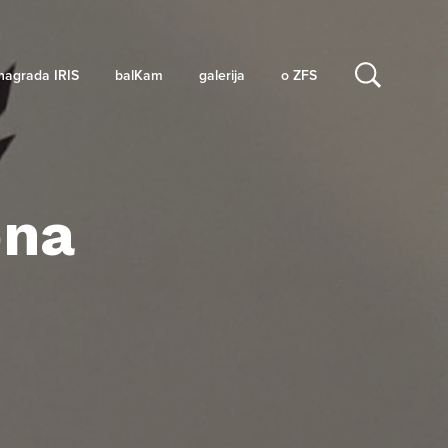
nagrada IRIS
balKam
galerija
o ZFS
bna