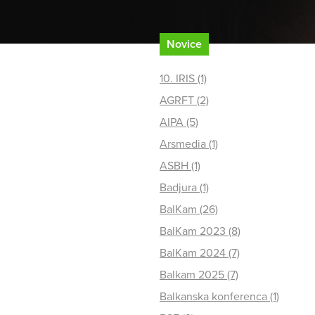
Novice
10. IRIS (1)
AGRFT (2)
AIPA (5)
Arsmedia (1)
ASBH (1)
Badjura (1)
BalKam (26)
BalKam 2023 (8)
BalKam 2024 (7)
Balkam 2025 (7)
Balkanska konferenca (1)