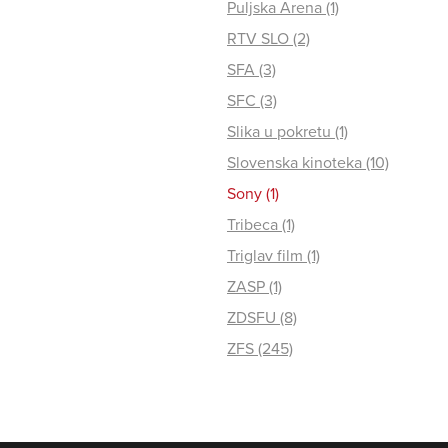
Puljska Arena (1)
RTV SLO (2)
SFA (3)
SFC (3)
Slika u pokretu (1)
Slovenska kinoteka (10)
Sony (1)
Tribeca (1)
Triglav film (1)
ZASP (1)
ZDSFU (8)
ZFS (245)