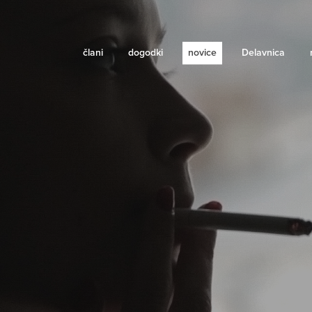
člani
dogodki
novice
Delavnica