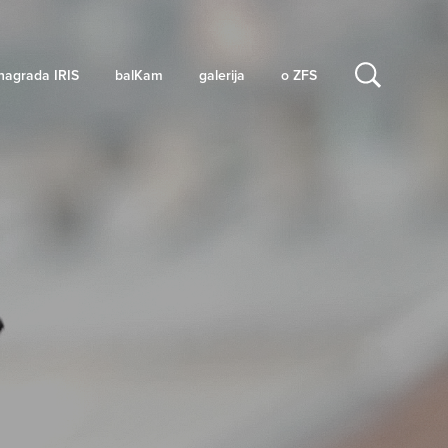
nagrada IRIS
balKam
galerija
o ZFS