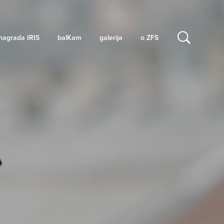
nagrada IRIS
balKam
galerija
o ZFS