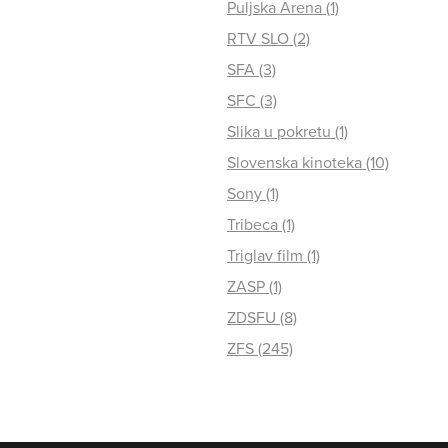
Puljska Arena (1)
RTV SLO (2)
SFA (3)
SFC (3)
Slika u pokretu (1)
Slovenska kinoteka (10)
Sony (1)
Tribeca (1)
Triglav film (1)
ZASP (1)
ZDSFU (8)
ZFS (245)