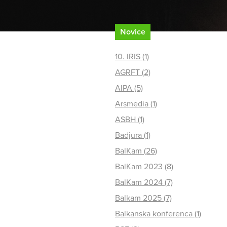
Novice
10. IRIS (1)
AGRFT (2)
AIPA (5)
Arsmedia (1)
ASBH (1)
Badjura (1)
BalKam (26)
BalKam 2023 (8)
BalKam 2024 (7)
Balkam 2025 (7)
Balkanska konferenca (1)