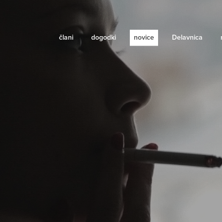
člani
dogodki
novice
Delavnica