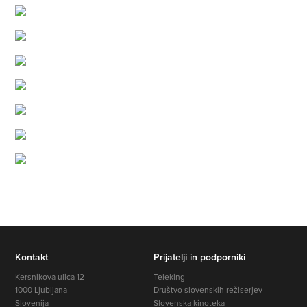
Kontakt
Prijatelji in podporniki
Kersnikova ulica 12
Teleking
1000 Ljubljana
Društvo slovenskih režiserjev
Slovenija
Slovenska kinoteka