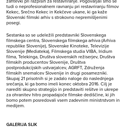
zahtevki pri razpisih za restavriranje. Pogovarjali smo se
tudi o neprofesionalnem ravnanju pri restavriranju filmov
Kekec, Srečno Kekec in Kekčeve ukane, ki ga kaže
Slovenski filmski arhiv s strokovno nepremišljenimi
posegi.
Sestanka so se udeležili predstavniki Slovenskega
filmskega centra, Slovenskega filmskega arhiva (Arhiva
republike Slovenije), Slovenske Kinoteke, Televizije
Slovenije (Mediateka), Filmskega studia VIBA, Iridium
filma, Telekinga, Društva slovenskih režiserjev, Društva
filmskih producentov Slovenije, Društva
postprodukcijskih ustvarjalcev, AGRFT, Združenja
filmskih snemalcev Slovenije in drugi posamezniki.
Skupaj 21 prisotnih si je zadalo naloge do naslednjega
srečanja, ki ga bomo imeli konec oktobra 2016. Cilj je
narediti skupno strategijo in predstaviti rešitve in ukrepe
za ohranitev hitro propadajoče filmske dediščine, ki jih
bomo potem posredovali vsem zadevnim ministrstvom in
medijem.
GALERIJA SLIK