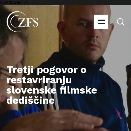
Continued" />
Tretji pogovor o
restavriranju
slovenske filmske
dediščine