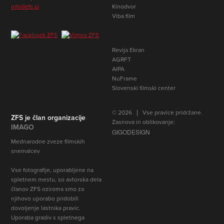
info@zfs.si
Kinodvor
Viba film
Revija Ekran
AGRFT
AIPA
NuFrame
Slovenski filmski center
© 2026 | Vse pravice pridržane.
ZFS je član organizacije
Zasnova in oblikovanje:
IMAGO
GIGODESIGN
Mednarodne zveze filmskih
snemalcev
Vse fotografije, uporabljene na
spletnem mestu, so avtorska dela
članov ZFS oziroma smo za
njihovo uporabo pridobili
dovoljenje lastnika pravic
.
Uporaba gradiv s spletnega