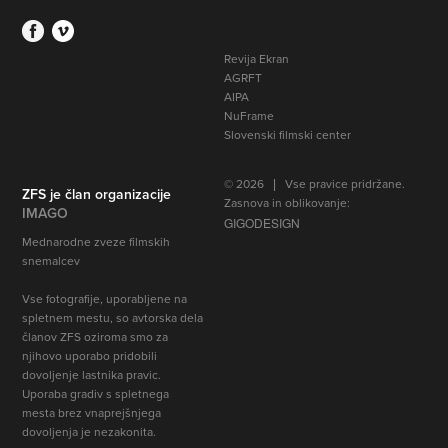
Revija Ekran
AGRFT
AIPA
NuFrame
Slovenski filmski center
© 2026 | Vse pravice pridržane.
ZFS je član organizacije
Zasnova in oblikovanje:
IMAGO
GIGODESIGN
Mednarodne zveze filmskih
snemalcev
Vse fotografije, uporabljene na
spletnem mestu, so avtorska dela
članov ZFS oziroma smo za
njihovo uporabo pridobili
dovoljenje lastnika pravic
.
Uporaba gradiv s spletnega
mesta brez vnaprejšnjega
dovoljenja je nezakonita.