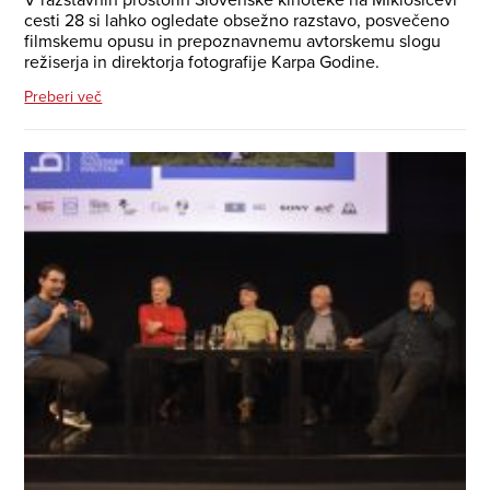
cesti 28 si lahko ogledate obsežno razstavo, posvečeno
filmskemu opusu in prepoznavnemu avtorskemu slogu
režiserja in direktorja fotografije Karpa Godine.
Preberi več