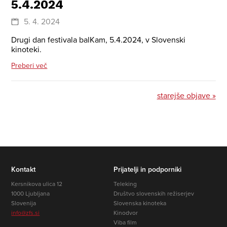
5.4.2024
5. 4. 2024
Drugi dan festivala balKam, 5.4.2024, v Slovenski
kinoteki.
Preberi več
starejše objave »
Kontakt
Prijatelji in podporniki
Kersnikova ulica 12
Teleking
1000 Ljubljana
Društvo slovenskih režiserjev
Slovenija
Slovenska kinoteka
info@zfs.si
Kinodvor
Viba film