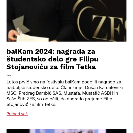
balKam 2024: nagrada za
študentsko delo gre Filipu
Stojanoviću za film Tetka
Letos prvič smo na festivalu balKam podelili nagrado za
najboljše študensko delo. Člani žirije: Dušan Kardalevski
MSC, Predrag Bambić SAS, Mustafa. Mustafić ASBH in
Sašo Štih ZFS, so odločili, da nagrado prejeme Filip
Stojanović za film Tetka.
Preberi več