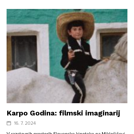
Karpo Godina: filmski imaginarij
16. 7. 2024
V razstavnih prostorih Slovenske kinoteke na Miklošičevi