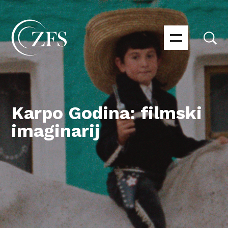
Karpo Godina: filmski
imaginarij