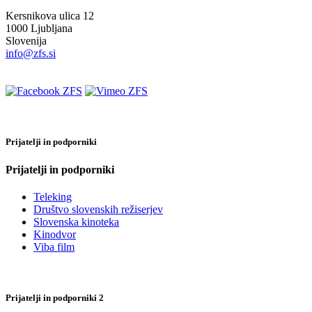
Kersnikova ulica 12
1000 Ljubljana
Slovenija
info@zfs.si
Prijatelji in podporniki
Prijatelji in podporniki
Teleking
Društvo slovenskih režiserjev
Slovenska kinoteka
Kinodvor
Viba film
Prijatelji in podporniki 2