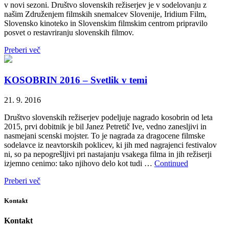
v novi sezoni. Društvo slovenskih režiserjev je v sodelovanju z
našim Združenjem filmskih snemalcev Slovenije, Iridium Film,
Slovensko kinoteko in Slovenskim filmskim centrom pripravilo
posvet o restavriranju slovenskih filmov.
Preberi več
KOSOBRIN 2016 – Svetlik v temi
21. 9. 2016
Društvo slovenskih režiserjev podeljuje nagrado kosobrin od leta
2015, prvi dobitnik je bil Janez Petretič Ive, vedno zanesljivi in
nasmejani scenski mojster. To je nagrada za dragocene filmske
sodelavce iz neavtorskih poklicev, ki jih med nagrajenci festivalov
ni, so pa nepogrešljivi pri nastajanju vsakega filma in jih režiserji
izjemno cenimo: tako njihovo delo kot tudi …
Continued
Preberi več
Kontakt
Kontakt