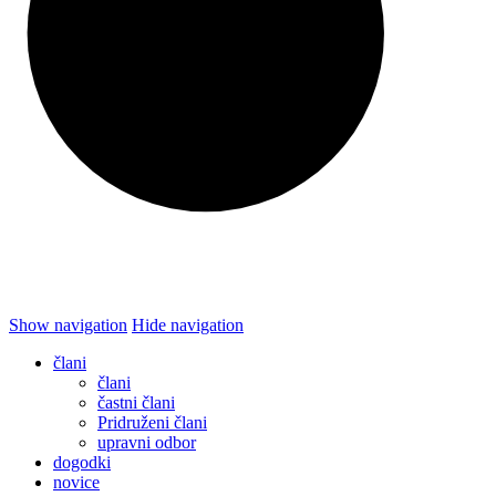
Show navigation
Hide navigation
člani
člani
častni člani
Pridruženi člani
upravni odbor
dogodki
novice