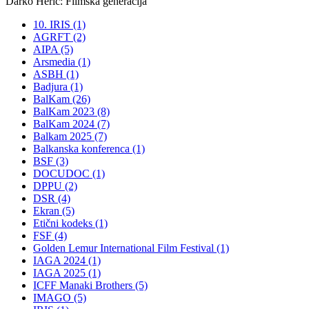
Darko Herič: Filmska generacija
10. IRIS (1)
AGRFT (2)
AIPA (5)
Arsmedia (1)
ASBH (1)
Badjura (1)
BalKam (26)
BalKam 2023 (8)
BalKam 2024 (7)
Balkam 2025 (7)
Balkanska konferenca (1)
BSF (3)
DOCUDOC (1)
DPPU (2)
DSR (4)
Ekran (5)
Etični kodeks (1)
FSF (4)
Golden Lemur International Film Festival (1)
IAGA 2024 (1)
IAGA 2025 (1)
ICFF Manaki Brothers (5)
IMAGO (5)