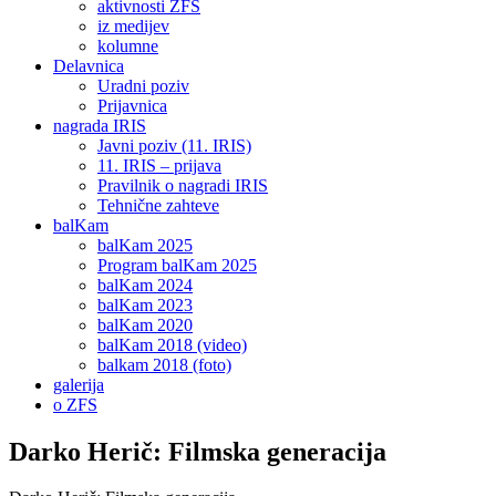
aktivnosti ZFS
iz medijev
kolumne
Delavnica
Uradni poziv
Prijavnica
nagrada IRIS
Javni poziv (11. IRIS)
11. IRIS – prijava
Pravilnik o nagradi IRIS
Tehnične zahteve
balKam
balKam 2025
Program balKam 2025
balKam 2024
balKam 2023
balKam 2020
balKam 2018 (video)
balkam 2018 (foto)
galerija
o ZFS
Darko Herič: Filmska generacija