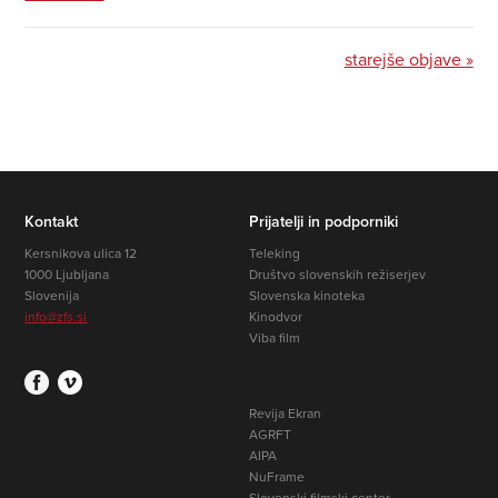
starejše objave »
Kontakt
Prijatelji in podporniki
Kersnikova ulica 12
Teleking
1000 Ljubljana
Društvo slovenskih režiserjev
Slovenija
Slovenska kinoteka
info@zfs.si
Kinodvor
Viba film
Revija Ekran
AGRFT
AIPA
NuFrame
Slovenski filmski center