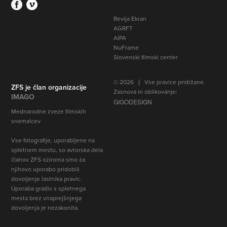
Revija Ekran
AGRFT
AIPA
NuFrame
Slovenski filmski center
© 2026 | Vse pravice pridržane.
ZFS je član organizacije
Zasnova in oblikovanje:
IMAGO
GIGODESIGN
Mednarodne zveze filmskih
snemalcev
Vse fotografije, uporabljene na
spletnem mestu, so avtorska dela
članov ZFS oziroma smo za
njihovo uporabo pridobili
dovoljenje lastnika pravic
.
Uporaba gradiv s spletnega
mesta brez vnaprejšnjega
dovoljenja je nezakonita.