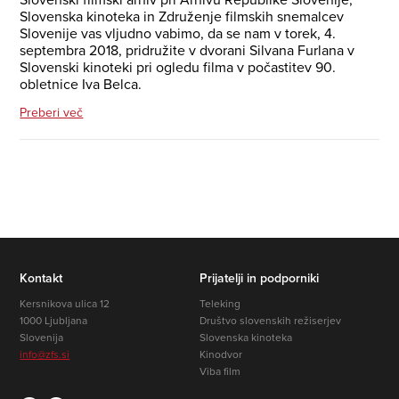
Slovenska kinoteka in Združenje filmskih snemalcev
Slovenije vas vljudno vabimo, da se nam v torek, 4.
septembra 2018, pridružite v dvorani Silvana Furlana v
Slovenski kinoteki pri ogledu filma v počastitev 90.
obletnice Iva Belca.
Preberi več
Kontakt
Prijatelji in podporniki
Kersnikova ulica 12
Teleking
1000 Ljubljana
Društvo slovenskih režiserjev
Slovenija
Slovenska kinoteka
info@zfs.si
Kinodvor
Viba film