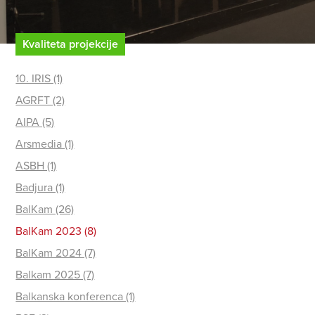
Kvaliteta projekcije
10. IRIS (1)
AGRFT (2)
AIPA (5)
Arsmedia (1)
ASBH (1)
Badjura (1)
BalKam (26)
BalKam 2023 (8)
BalKam 2024 (7)
Balkam 2025 (7)
Balkanska konferenca (1)