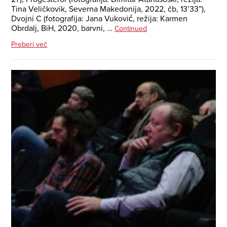
Tina Veličkovik, Severna Makedonija, 2022, čb, 13’33”),
Dvojni C (fotografija: Jana Vuković, režija: Karmen
Obrdalj, BiH, 2020, barvni, …
Continued
Preberi več