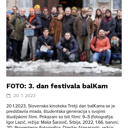
FOTO: 3. dan festivala balKam
20. 1. 2023
20.1.2023, Slovenska kinoteka Tretji dan balKama se je
predstavila mlada, študentska generacija s svojimi
študijskimi filmi. Prikazani so bili filmi: 9–5 (fotografija:
Igor Lazič, režija: Maša Šarović, Srbija, 2022, 1.66, barvni,
21′), Progesteror (fotografija: Dimitar Atanasoski, režija: