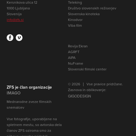
Kersnikova ulica 12
Teleking
1000 Ljubljana
Društvo slovenskih režiserjev
Slovenija
Slovenska kinoteka
info@zfs.si
Kinodvor
Viba film
Revija Ekran
AGRFT
AIPA
NuFrame
Slovenski filmski center
© 2026 | Vse pravice pridržane.
ZFS je član organizacije
Zasnova in oblikovanje:
IMAGO
GIGODESIGN
Mednarodne zveze filmskih
snemalcev
Vse fotografije, uporabljene na
spletnem mestu, so avtorska dela
članov ZFS oziroma smo za