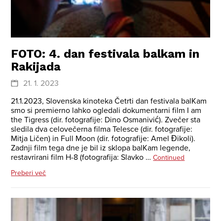
FOTO: 4. dan festivala balkam in
Rakijada
21. 1. 2023
21.1.2023, Slovenska kinoteka Četrti dan festivala balKam
smo si premierno lahko ogledali dokumentarni film I am
the Tigress (dir. fotografije: Dino Osmanivić). Zvečer sta
sledila dva celovečerna filma Telesce (dir. fotografije:
Mitja Ličen) in Full Moon (dir. fotografije: Amel Đikoli).
Zadnji film tega dne je bil iz sklopa balKam legende,
restavrirani film H-8 (fotografija: Slavko …
Continued
Preberi več