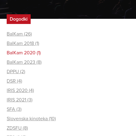
Dogodki
BalKam (26)
BalKam 2018 (1)
BalKam 2020 (1)
BalKam 2023 (8)
DPPU (2)
DSR (4)
IRIS 2020 (4)
IRIS 2021 (3)
SFA (3)
Slovenska kinoteka (10)
ZDSFU (8)