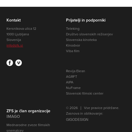
Kontakt
Prijatelji in podporniki
Kersnikova ulica 12
Teleking
1000 Ljubljana
Društvo slovenskih režiserjev
Slovenija
Slovenska kinoteka
info@zfs.si
Kinodvor
Viba film
Revija Ekran
AGRFT
AIPA
NuFrame
Slovenski filmski center
© 2026 | Vse pravice pridržane.
ZFS je član organizacije
Zasnova in oblikovanje:
IMAGO
GIGODESIGN
Mednarodne zveze filmskih
snemalcev