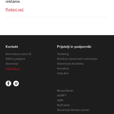
reklame.
Preberi več
Kontakt
Prijatelji in podporniki
Kersnikova ulica 12
Teleking
1000 Ljubljana
Društvo slovenskih režiserjev
Slovenija
Slovenska kinoteka
info@zfs.si
Kinodvor
Viba film
Revija Ekran
AGRFT
AIPA
NuFrame
Slovenski filmski center