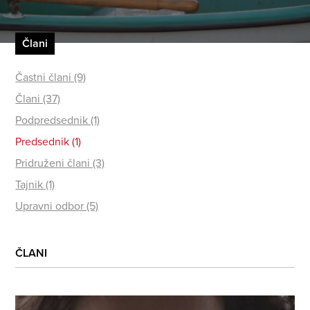
Člani
Častni člani (9)
Člani (37)
Podpredsednik (1)
Predsednik (1)
Pridruženi člani (3)
Tajnik (1)
Upravni odbor (5)
ČLANI