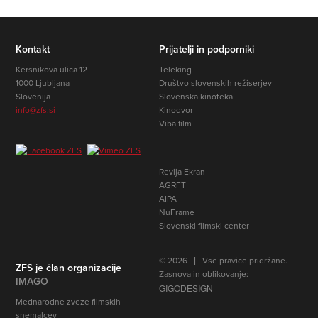
Kontakt
Prijatelji in podporniki
Kersnikova ulica 12
Teleking
1000 Ljubljana
Društvo slovenskih režiserjev
Slovenija
Slovenska kinoteka
info@zfs.si
Kinodvor
Viba film
Revija Ekran
AGRFT
AIPA
NuFrame
Slovenski filmski center
© 2026 | Vse pravice pridržane.
ZFS je član organizacije
Zasnova in oblikovanje:
IMAGO
GIGODESIGN
Mednarodne zveze filmskih
snemalcev