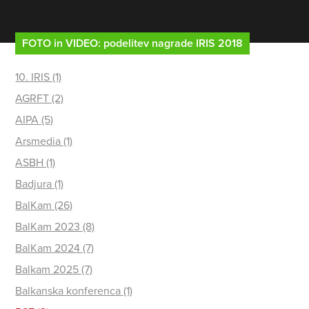
FOTO in VIDEO: podelitev nagrade IRIS 2018
10. IRIS (1)
AGRFT (2)
AIPA (5)
Arsmedia (1)
ASBH (1)
Badjura (1)
BalKam (26)
BalKam 2023 (8)
BalKam 2024 (7)
Balkam 2025 (7)
Balkanska konferenca (1)