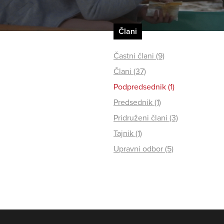
Člani
Častni člani (9)
Člani (37)
Podpredsednik (1)
Predsednik (1)
Pridruženi člani (3)
Tajnik (1)
Upravni odbor (5)