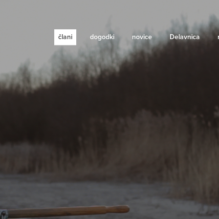
člani
dogodki
novice
Delavnica