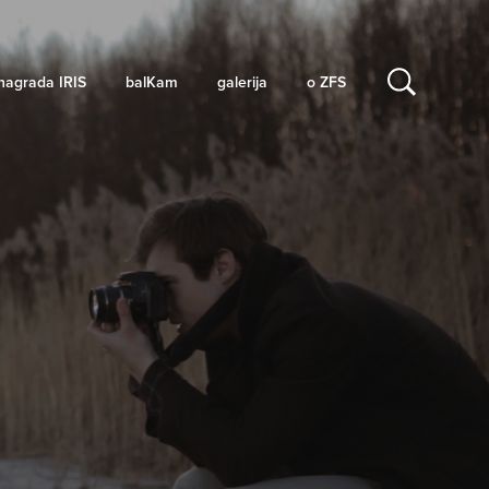
nagrada IRIS
balKam
galerija
o ZFS