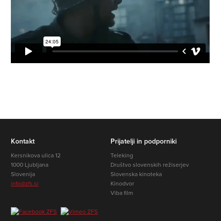
Kontakt
Prijatelji in podporniki
Kersnikova ulica 12
Teleking
1000 Ljubljana
Društvo slovenskih režiserjev
Slovenija
Slovenska kinoteka
info@zfs.si
Kinodvor
Viba film