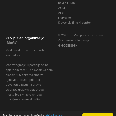
Revija Ekran
AGRFT
AIPA
NuFrame
Slovenski filmski center
© 2026 | Vse pravice pridržane.
ZFS je član organizacije
Zasnova in oblikovanje:
IMAGO
GIGODESIGN
Mednarodne zveze filmskih
snemalcev
Vse fotografije, uporabljene na
spletnem mestu, so avtorska dela
članov ZFS oziroma smo za
njihovo uporabo pridobili
dovoljenje lastnika pravic
.
Uporaba gradiv s spletnega
mesta brez vnaprejšnjega
dovoljenja je nezakonita.
Ta spletna stran uporablja piškotke.
Več informacij