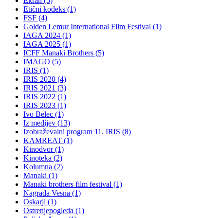
Ekran (5)
Etični kodeks (1)
FSF (4)
Golden Lemur International Film Festival (1)
IAGA 2024 (1)
IAGA 2025 (1)
ICFF Manaki Brothers (5)
IMAGO (5)
IRIS (1)
IRIS 2020 (4)
IRIS 2021 (3)
IRIS 2022 (1)
IRIS 2023 (1)
Ivo Belec (1)
Iz medijev (13)
Izobraževalni program 11. IRIS (8)
KAMREAT (1)
Kinodvor (1)
Kinoteka (2)
Kolumna (2)
Manaki (1)
Manaki brothers film festival (1)
Nagrada Vesna (1)
Oskarji (1)
Ostrenjepogleda (1)