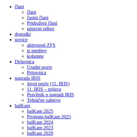
člani
člani
častni člani
Pridruženi člani
upravni odbor
dogodki
novice
aktivnosti ZFS
iz medijev
kolumne
Delavnica
Uradni poziv
Prijavnica
nagrada IRIS
Javni poziv (11. IRIS)
11. IRIS – prijava
Pravilnik o nagradi IRIS
Tehnične zahteve
balKam
balKam 2025
Program balKam 2025
balKam 2024
balKam 2023
balKam 2020